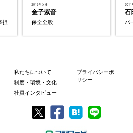
2018年入社
201
金子紫音
石
事担
保全全般
パ
私たちについて
プライバシーポ
リシー
制度・環境・文化
社員インタビュー